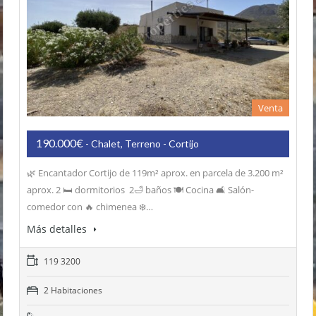
Venta
190.000€
- Chalet, Terreno - Cortijo
🌿 Encantador Cortijo de 119m² aprox. en parcela de 3.200 m²
aprox. 2 🛏️ dormitorios 2🛁 baños 🍽️ Cocina 🛋️ Salón-
comedor con 🔥 chimenea ❄️…
Más detalles
119 3200
2 Habitaciones