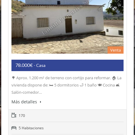
Venta
78.000€
- Casa
🌳 Aprox. 1.200 m² de terreno con cortijo para reformar. 🏠 La
vivienda dispone de: 🛏️ 5 dormitorios 🛁 1 baño 🍽️ Cocina 🛋️
Salón-comedor…
Más detalles
170
5 Habitaciones