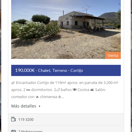
Venta
190.000€
- Chalet, Terreno - Cortijo
🌿 Encantador Cortijo de 119m² aprox. en parcela de 3.200 m²
aprox. 2 🛏️ dormitorios 2🛁 baños 🍽️ Cocina 🛋️ Salón-
comedor con 🔥 chimenea ❄️…
Más detalles
119 3200
2 Habitaciones