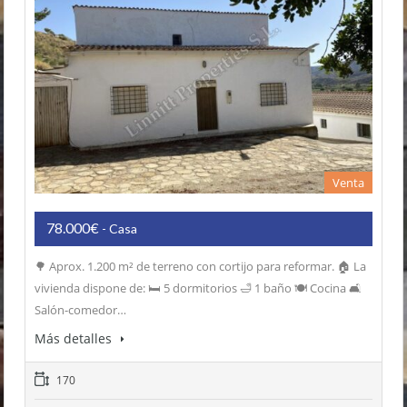
Venta
78.000€
- Casa
🌳 Aprox. 1.200 m² de terreno con cortijo para reformar. 🏠 La
vivienda dispone de: 🛏️ 5 dormitorios 🛁 1 baño 🍽️ Cocina 🛋️
Salón-comedor…
Más detalles
170