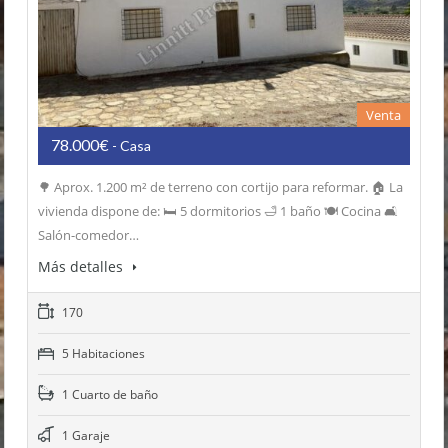
Venta
78.000€
- Casa
🌳 Aprox. 1.200 m² de terreno con cortijo para reformar. 🏠 La
vivienda dispone de: 🛏️ 5 dormitorios 🛁 1 baño 🍽️ Cocina 🛋️
Salón-comedor…
Más detalles
170
5 Habitaciones
1 Cuarto de baño
1 Garaje