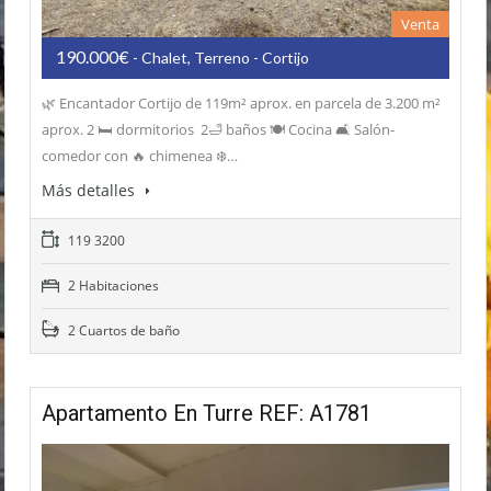
Venta
190.000€
- Chalet, Terreno - Cortijo
🌿 Encantador Cortijo de 119m² aprox. en parcela de 3.200 m²
aprox. 2 🛏️ dormitorios 2🛁 baños 🍽️ Cocina 🛋️ Salón-
comedor con 🔥 chimenea ❄️…
Más detalles
119 3200
2 Habitaciones
2 Cuartos de baño
Apartamento En Turre REF: A1781