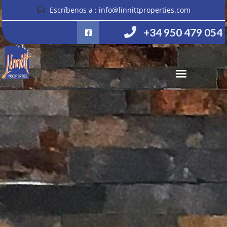
Escríbenos a :
info@linnittproperties.com
+34 950 479 054