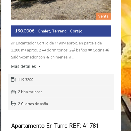
Venta
190.000€
- Chalet, Terreno - Cortijo
🌿 Encantador Cortijo de 119m² aprox. en parcela de
3.200 m² aprox. 2 🛏️ dormitorios 2🛁 baños 🍽️ Cocina 🛋️
Salón-comedor con 🔥 chimenea ❄️…
Más detalles
119 3200
2 Habitaciones
2 Cuartos de baño
Apartamento En Turre REF: A1781