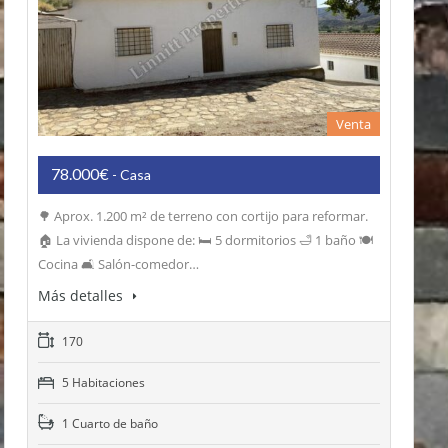
Venta
78.000€
- Casa
🌳 Aprox. 1.200 m² de terreno con cortijo para reformar.
🏠 La vivienda dispone de: 🛏️ 5 dormitorios 🛁 1 baño 🍽️
Cocina 🛋️ Salón-comedor…
Más detalles
170
5 Habitaciones
1 Cuarto de baño