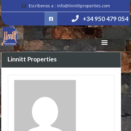
Escríbenos a :
info@linnittproperties.com
+34 950 479 054
Linnitt Properties